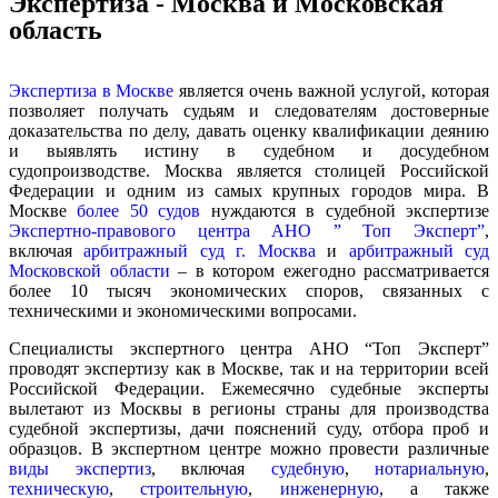
Экспертиза - Москва и Московская
область
Экспертиза в Москве
является очень важной услугой, которая
позволяет получать судьям и следователям достоверные
доказательства по делу, давать оценку квалификации деянию
и выявлять истину в судебном и досудебном
судопроизводстве.
Москва является столицей Российской
Федерации и одним из самых крупных городов мира.
В
Москве
более 50 судов
нуждаются в судебной экспертизе
Экспертно-правового центра АНО ” Топ Эксперт”
,
включая
арбитражный суд г. Москва
и
арбитражный суд
Московской области
– в котором ежегодно рассматривается
более 10 тысяч экономических споров, связанных с
техническими и экономическими вопросами.
Специалисты экспертного центра АНО “Топ Эксперт”
проводят экспертизу как в Москве, так и на территории всей
Российской Федерации. Ежемесячно судебные эксперты
вылетают из Москвы в регионы страны для производства
судебной экспертизы, дачи пояснений суду, отбора проб и
образцов. В экспертном центре можно провести
различные
виды экспертиз
, включая
судебную
,
нотариальную
,
техническую
,
строительную
,
инженерную
, а также