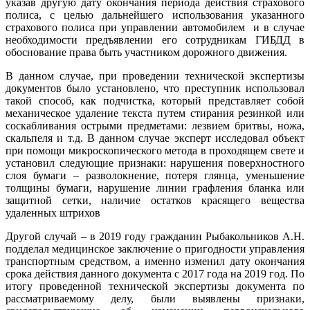
указав другую дату окончания периода действия страхового
полиса, с целью дальнейшего использования указанного
страхового полиса при управлении автомобилем и в случае
необходимости предъявлении его сотрудникам ГИБДД в
обоснование права быть участником дорожного движения.
В данном случае, при проведении технической экспертизы
документов было установлено, что преступник использовал
такой способ, как подчистка, который представляет собой
механическое удаление текста путем стирания резинкой или
соскабливания острыми предметами: лезвием бритвы, ножа,
скальпеля и т.д. В данном случае эксперт исследовал объект
при помощи микроскопического метода в проходящем свете и
установил следующие признаки: нарушения поверхностного
слоя бумаги – разволокнение, потеря глянца, уменьшение
толщины бумаги, нарушение линии графления бланка или
защитной сетки, наличие остатков красящего вещества
удаленных штрихов
Другой случай – в 2019 году гражданин Рыбакольников А.Н.
подделал медицинское заключение о пригодности управления
транспортным средством, а именно изменил дату окончания
срока действия данного документа с 2017 года на 2019 год. По
итогу проведенной технической экспертизы документа по
рассматриваемому делу, были выявлены признаки,