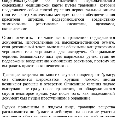
свидетельствующие об изменении первоначального
содержания медицинской карты путем травления, который
представляет собой способ удаления первоначальной записи
(или ее части) химическим методом за счет обесцвечивания
красителя штрихов, подвергающегося воздействию
химическими реактивами: кислотами, щелочами,
окислителями.
Стоит отметить, что чаще всего травлению подвергаются
документы, изготовленные на высококачественной бумаге,
если рукописный текст выполнен обычными канцелярскими
чернилами или чернилами для авторучек. Специальные
чернила, большинство паст для шариковых ручек, тушь не
подвержены воздействию химических реактивов, поэтому их
вытравить практически невозможно.
Травящие вещества во многих случаях повреждают бумагу;
она становится шероховатой, хрупкой, ломкой; иногда
возникают разрывы и отверстия. Описанные явления подчас
выступают не сразу после травления, но обнаруживаются
спустя некоторое время, уже после того, как подделанный
документ был пущен преступником в обращение.
Будучи применены в жидком виде, травящие вещества
расплываются по бумаге и действуют на соседние участки
документа, обесцвечивая о изменяя окраску записей, которые