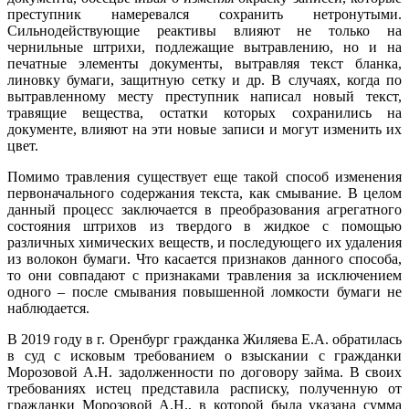
преступник намеревался сохранить нетронутыми.
Сильнодействующие реактивы влияют не только на
чернильные штрихи, подлежащие вытравлению, но и на
печатные элементы документы, вытравляя текст бланка,
линовку бумаги, защитную сетку и др. В случаях, когда по
вытравленному месту преступник написал новый текст,
травящие вещества, остатки которых сохранились на
документе, влияют на эти новые записи и могут изменить их
цвет.
Помимо травления существует еще такой способ изменения
первоначального содержания текста, как смывание. В целом
данный процесс заключается в преобразования агрегатного
состояния штрихов из твердого в жидкое с помощью
различных химических веществ, и последующего их удаления
из волокон бумаги. Что касается признаков данного способа,
то они совпадают с признаками травления за исключением
одного – после смывания повышенной ломкости бумаги не
наблюдается.
В 2019 году в г. Оренбург гражданка Жиляева Е.А. обратилась
в суд с исковым требованием о взыскании с гражданки
Морозовой А.Н. задолженности по договору займа. В своих
требованиях истец представила расписку, полученную от
гражданки Морозовой А.Н., в которой была указана сумма