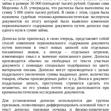
займа в размере 50 000 (пятьдесят тысяч) рублей. Однако сама
Морозова А.Н. утверждала, что расписка была выполнена на
сумму 5 000 (пяти тысяч) рублей. В связи с этим, судом была
назначена судебная технико-криминалистическая экспертиза
документов по итогу которой было выявлено изменение
первоначального содержания документа путем дописки еще
одного нуля в сумме займа.
Дописка (или приписка), в свою очередь, представляет собой
способ изменения первоначального содержания документа
путем внесения в текст новых записей или отдельных
письменных знаков, а иногда – отдельных штрихов,
изменяющих смысл и значение написанного ранее. Дописка
производится обычно на свободных от текста участках
документа с помощью специально подобранных по цвету
материалов письма. Дописки могут производиться с целью
поддельного увеличения суммы выданных денег, количества
товаров, объема произведенных работ и т.д. Внося в документ
поддельные записи, преступник стремится сделать это
незаметно, но его уловки почти всегда распознаются при
криминалистическом исследовании документов.
Для установления дописки используются две группы
признаков, позволяющих дифференцировать основной текст и
текст дописки: признаки почерка и физико-химические