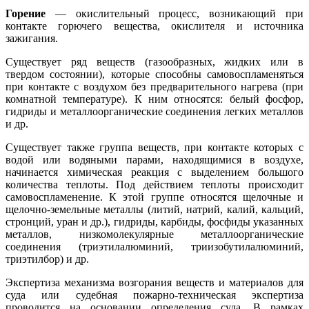
Горение
— окислительный процесс, возникающий при
контакте горючего вещества, окислителя и источника
зажигания.
Существует ряд веществ (газообразных, жидких или в
твердом состоянии), которые способны самовоспламеняться
при контакте с воздухом без предварительного нагрева (при
комнатной температуре). К ним относятся: белый фосфор,
гидриды и металлоорганические соединения легких металлов
и др.
Существует также группа веществ, при контакте которых с
водой или водяными парами, находящимися в воздухе,
начинается химическая реакция с выделением большого
количества теплоты. Под действием теплоты происходит
самовоспламенение. К этой группе относятся щелочные и
щелочно-земельные металлы (литий, натрий, калий, кальций,
стронций, уран и др.), гидриды, карбиды, фосфиды указанных
металлов, низкомолекулярные металлоорганические
соединения (триэтилалюминий, триизобутилалюминий,
триэтилбор) и др.
Экспертиза механизма возгорания веществ и материалов для
суда или судебная пожарно-техническая экспертиза
проводится на основании определения суда. В рамках