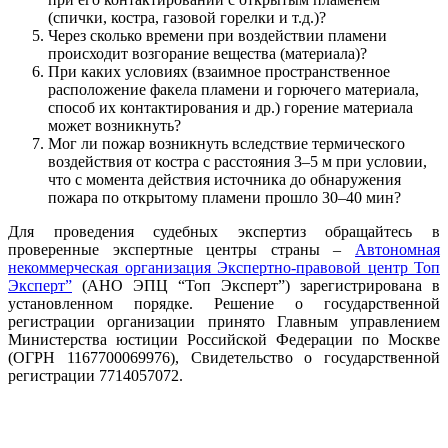
(спички, костра, газовой го­релки и т.д.)?
Через сколько времени при воздействии пламени
происходит возгорание вещества (материала)?
При каких условиях (взаимное пространственное
расположение факела пламени и горючего материала,
способ их контактирования и др.) горение материала
может возникнуть?
Мог ли пожар возникнуть вследствие термического
воздействия от костра с расстояния 3–5 м при условии,
что с момента действия источника до обнаружения
пожара по открытому пламени прошло 30–40 мин?
Для проведения судебных экспертиз обращайтесь в
проверенные экспертные центры страны –
Автономная
некоммерческая организация Экспертно-правовой центр Топ
Эксперт”
(АНО ЭПЦ “Топ Эксперт”) зарегистрирована в
установленном порядке. Решение о государственной
регистрации организации принято Главным управлением
Министерства юстиции Российской Федерации по Москве
(ОГРН 1167700069976), Свидетельство о государственной
регистрации 7714057072.