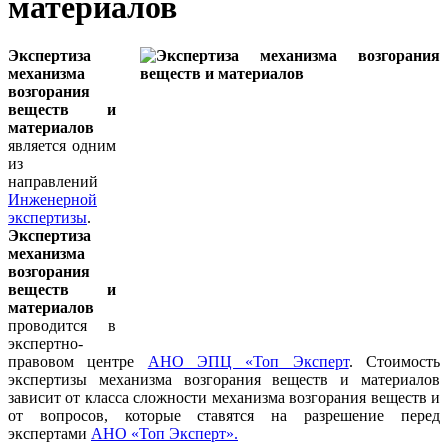
материалов
Экспертиза
механизма
возгорания
веществ и
материалов
является одним
из
направлений
Инженерной
экспертизы
.
Экспертиза
механизма
возгорания
веществ и
материалов
проводится в
экспертно-
правовом центре
АНО ЭПЦ «Топ Эксперт
. Стоимость
экспертизы механизма возгорания веществ и материалов
зависит от класса сложности механизма возгорания веществ и
от вопросов, которые ставятся на разрешение перед
экспертами
АНО «Топ Эксперт».