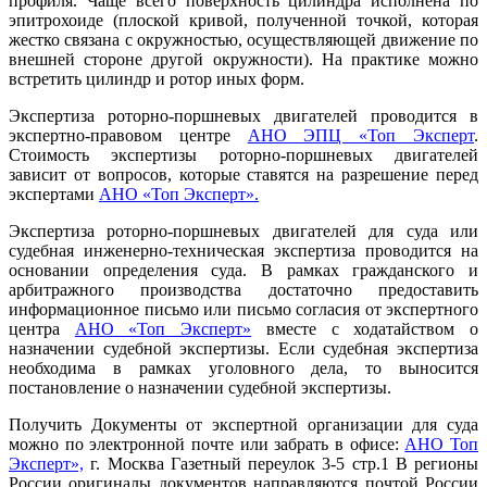
профиля. Чаще всего поверхность цилиндра исполнена по
эпитрохоиде (плоской кривой, полученной точкой, которая
жестко связана с окружностью, осуществляющей движение по
внешней стороне другой окружности). На практике можно
встретить цилиндр и ротор иных форм.
Экспертиза роторно-поршневых двигателей проводится в
экспертно-правовом центре
АНО ЭПЦ «Топ Эксперт
.
Стоимость экспертизы роторно-поршневых двигателей
зависит от вопросов, которые ставятся на разрешение перед
экспертами
АНО «Топ Эксперт».
Экспертиза роторно-поршневых двигателей для суда или
судебная инженерно-техническая экспертиза проводится на
основании определения суда. В рамках гражданского и
арбитражного производства достаточно предоставить
информационное письмо или письмо согласия от экспертного
центра
АНО «Топ Эксперт»
вместе с ходатайством о
назначении судебной экспертизы. Если судебная экспертиза
необходима в рамках уголовного дела, то выносится
постановление о назначении судебной экспертизы.
Получить Документы от экспертной организации для суда
можно по электронной почте или забрать в офисе:
АНО Топ
Эксперт»,
г. Москва Газетный переулок 3-5 стр.1 В регионы
России оригиналы документов направляются почтой России