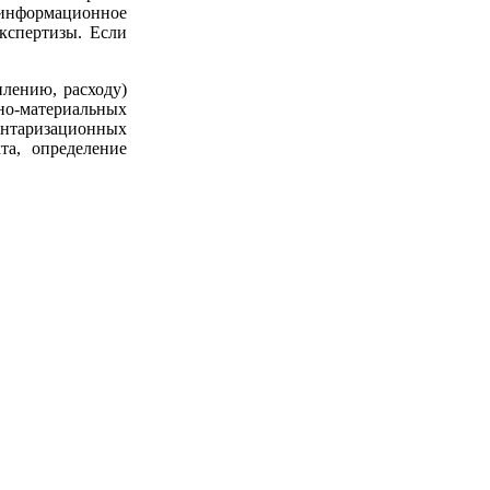
ь информационное
кспертизы. Если
плению, расходу)
рно-материальных
ентаризационных
та, определение