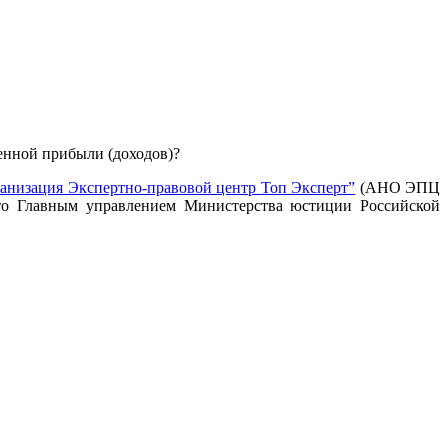
енной прибыли (доходов)?
анизация Экспертно-правовой центр Топ Эксперт”
(АНО ЭПЦ
ято Главным управлением Министерства юстиции Российской