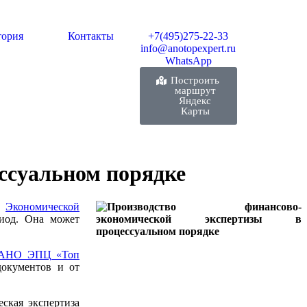
тория
Контакты
+7(495)275-22-33
info@anotopexpert.ru
WhatsApp
Построить
маршрут
Яндекс
Карты
ссуальном порядке
й
Экономической
риод. Она может
АНО ЭПЦ «Топ
документов и от
ская экспертиза