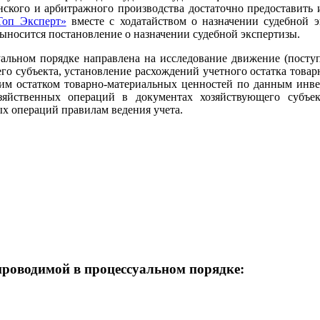
анского и арбитражного производства достаточно предоставит
оп Эксперт»
вместе с ходатайством о назначении судебной э
 выносится постановление о назначении судебной экспертизы.
уальном порядке направлена на исследование движение (посту
его субъекта, установление расхождений учетного остатка това
ким остатком товарно-материальных ценностей по данным инв
зяйственных операций в документах хозяйствующего субъек
х операций правилам ведения учета.
роводимой в процессуальном порядке: