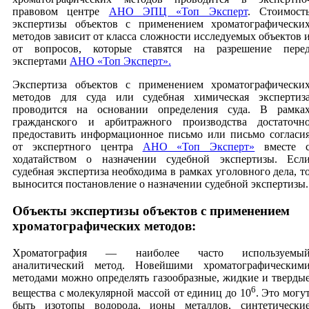
правовом центре
АНО ЭПЦ «Топ Эксперт
. Стоимост
экспертизы объектов с применением хроматографически
методов зависит от класса сложности исследуемых объектов 
от вопросов, которые ставятся на разрешение пере
экспертами
АНО «Топ Эксперт».
Экспертиза объектов с применением хроматографически
методов для суда или судебная химическая экспертиз
проводится на основании определения суда. В рамка
гражданского и арбитражного производства достаточн
предоставить информационное письмо или письмо согласи
от экспертного центра
АНО «Топ Эксперт»
вместе 
ходатайством о назначении судебной экспертизы. Есл
судебная экспертиза необходима в рамках уголовного дела, т
выносится постановление о назначении судебной экспертизы.
Объекты экспертизы объектов с применением
хроматографических методов:
Хроматография — наиболее часто используемы
аналитический метод. Новейшими хроматографическим
методами можно определять газообразные, жидкие и тверды
6
вещества с молекулярной массой от единиц до 10
. Это могу
быть изотопы водорода, ионы металлов, синтетически